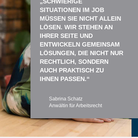
„SCHWIERIGE
SITUATIONEN IM JOB
MÜSSEN SIE NICHT ALLEIN
LÖSEN. WIR STEHEN AN
IHRER SEITE UND
ENTWICKELN GEMEINSAM
LÖSUNGEN, DIE NICHT NUR
RECHTLICH, SONDERN
AUCH PRAKTISCH ZU
IHNEN PASSEN.“
Sabrina Schatz
Anwältin für Arbeitsrecht