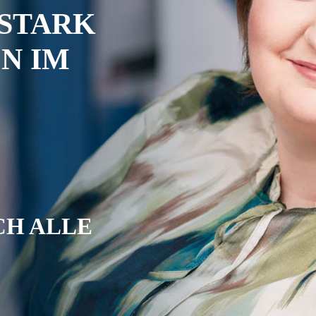
STARK
N IM
CH ALLE