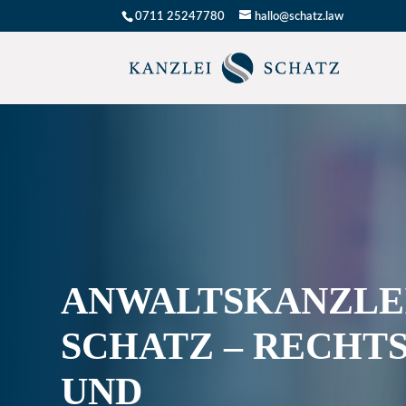
0711 25247780
hallo@schatz.law
ANWALTSKANZLE
SCHATZ – RECHT
UND